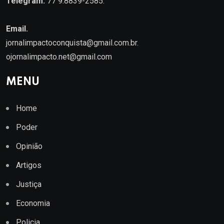
Telegram:
77 9.8839-2585.
Email.
jornalimpactoconquista@gmail.com.br
.
ojornalimpacto.net@gmail.com
MENU
Home
Poder
Opinião
Artigos
Justiça
Economia
Policia