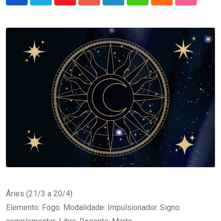
Youtube
Google+
LinkedIn
Whatsapp
Cloud
StumbleU
Áries (21/3 a 20/4)
Elemento: Fogo. Modalidade: Impulsionador. Signo