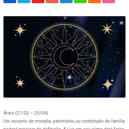
Youtube
Google+
LinkedIn
Whatsapp
Cloud
StumbleU
Áries (21/03 – 20/04)
Um assunto de moradia, patrimônio ou combinado de família