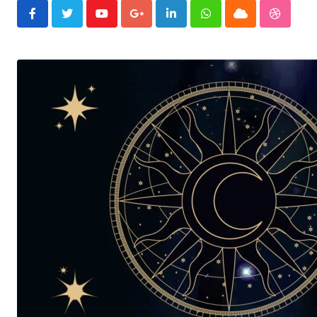
Youtube
Google+
LinkedIn
Whatsapp
Cloud
Stumble