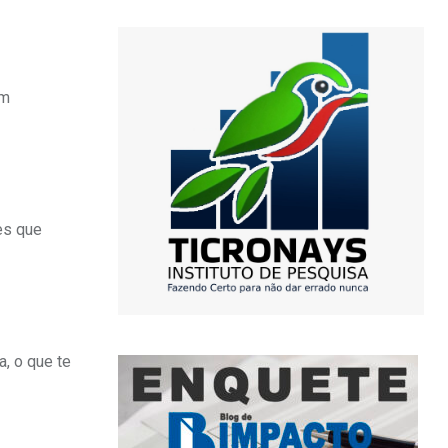
em
es que
, o que te