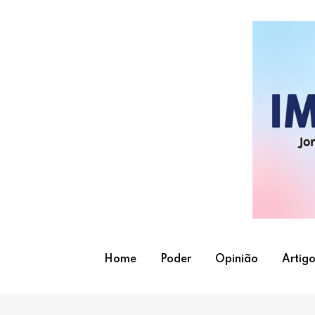
Skip
to
content
Home
Poder
Opinião
Artigo