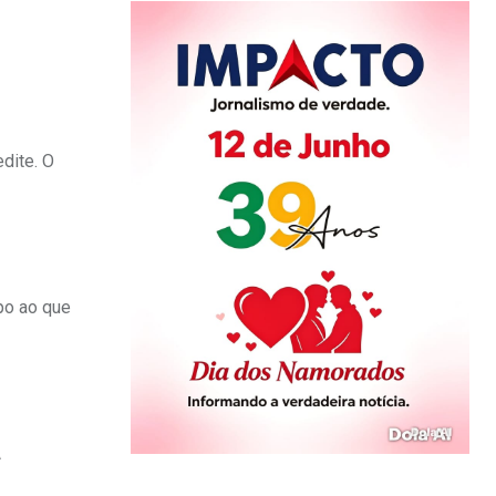
dite. O
po ao que
A