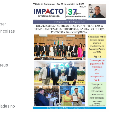
iser
r coisas
 seus
ldades no