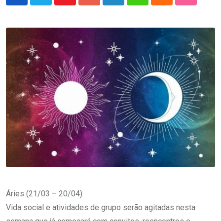
Youtube
Google+
LinkedIn
Whatsapp
Cloud
StumbleU
Áries (21/03 – 20/04)
Vida social e atividades de grupo serão agitadas nesta