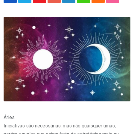
Youtube
Google+
LinkedIn
Whatsapp
Cloud
StumbleU
Áries
Iniciativas são necessárias, mas não quaisquer umas,