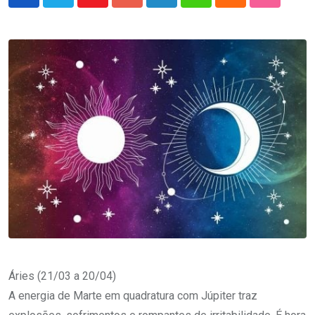
Youtube
Google+
LinkedIn
Whatsapp
Cloud
StumbleU
Áries (21/03 a 20/04)
A energia de Marte em quadratura com Júpiter traz