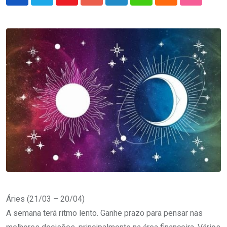
Youtube
Google+
LinkedIn
Whatsapp
Cloud
StumbleU
Áries (21/03 – 20/04)
A semana terá ritmo lento. Ganhe prazo para pensar nas