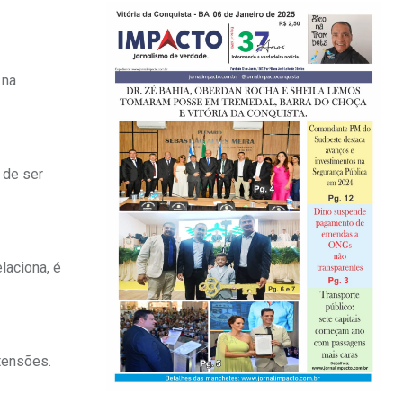
 na
 de ser
laciona, é
tensões.