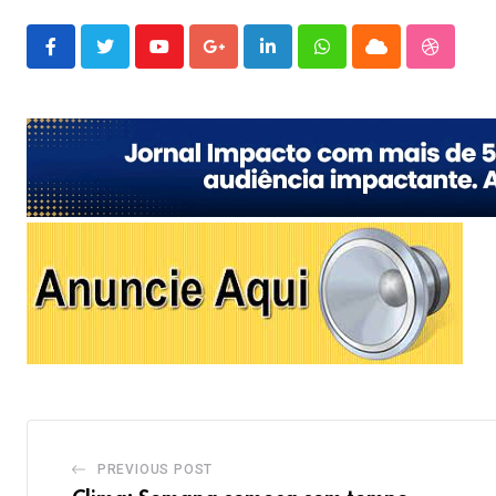
Youtube
Google+
LinkedIn
Whatsapp
Cloud
Stumble
PREVIOUS POST