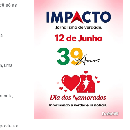
cê só as
ca
m, uma
rtanto,
posterior