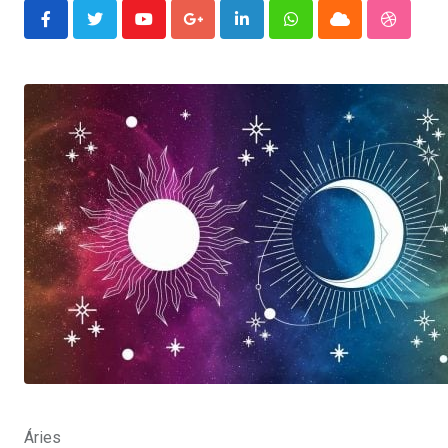
Youtube
Google+
LinkedIn
Whatsapp
Cloud
Stumble
Áries