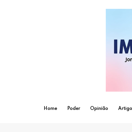
Skip
to
content
Home
Poder
Opinião
Artigo