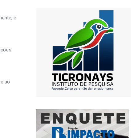
mente, e
moções
 e ao