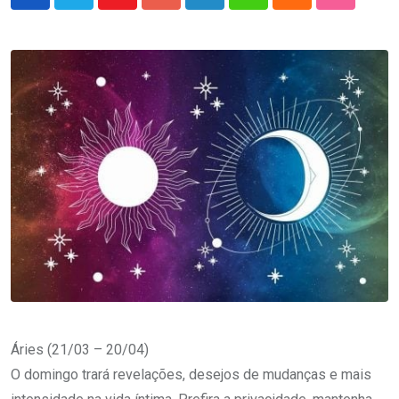
Youtube
Google+
LinkedIn
Whatsapp
Cloud
StumbleU
Áries (21/03 – 20/04)
O domingo trará revelações, desejos de mudanças e mais