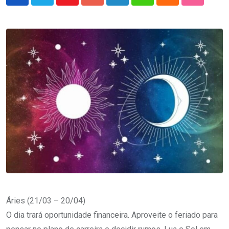
Youtube
Google+
LinkedIn
Whatsapp
Cloud
StumbleU
Áries (21/03 – 20/04)
O dia trará oportunidade financeira. Aproveite o feriado para