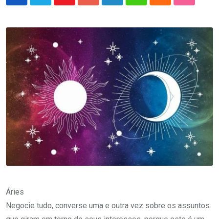
Youtube
Google+
LinkedIn
Whatsapp
Cloud
StumbleU
Áries
Negocie tudo, converse uma e outra vez sobre os assuntos