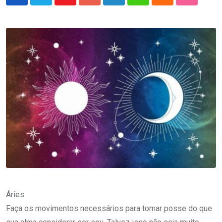
Youtube
Google+
LinkedIn
Whatsapp
Cloud
StumbleU
Áries
Faça os movimentos necessários para tomar posse do que