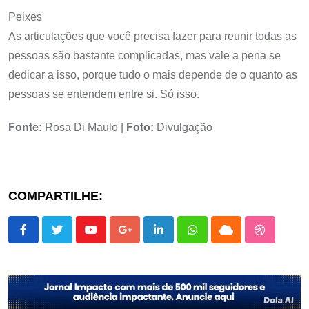
Peixes
As articulações que você precisa fazer para reunir todas as
pessoas são bastante complicadas, mas vale a pena se
dedicar a isso, porque tudo o mais depende de o quanto as
pessoas se entendem entre si. Só isso.
Fonte:
Rosa Di Maulo |
Foto:
Divulgação
COMPARTILHE:
Youtube
Google+
LinkedIn
Whatsapp
Cloud
StumbleU