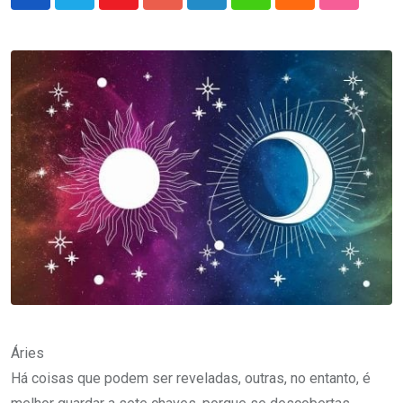
Youtube
Google+
LinkedIn
Whatsapp
Cloud
StumbleU
Áries
Há coisas que podem ser reveladas, outras, no entanto, é