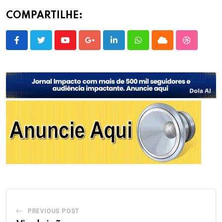
COMPARTILHE:
Youtube
Google+
LinkedIn
Whatsapp
Cloud
StumbleU
PREVIOUS POST