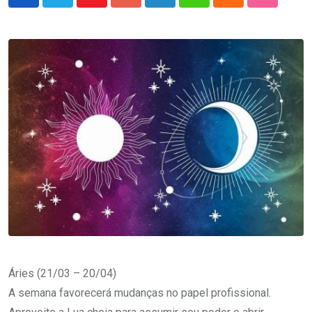
Youtube
Google+
LinkedIn
Whatsapp
Cloud
StumbleU
Áries (21/03 – 20/04)
A semana favorecerá mudanças no papel profissional.