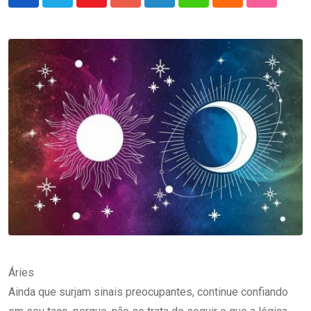
Youtube
Google+
LinkedIn
Whatsapp
Cloud
StumbleU
Áries
Ainda que surjam sinais preocupantes, continue confiando