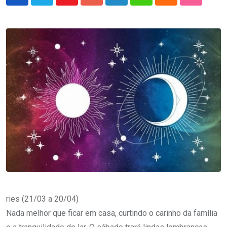
Youtube
Google+
LinkedIn
Whatsapp
Cloud
StumbleU
ries (21/03 a 20/04)
Nada melhor que ficar em casa, curtindo o carinho da família