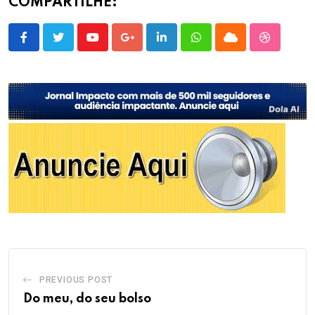
COMPARTILHE:
Youtube
Google+
LinkedIn
Whatsapp
Cloud
StumbleU
PREVIOUS POST
Do meu, do seu bolso