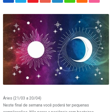
Youtube
Google+
LinkedIn
Whatsapp
Cloud
StumbleU
Áries (21/03 a 20/04)
Neste final de semana você poderá ter pequenas