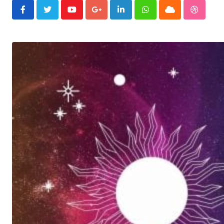
Youtube
Google+
LinkedIn
Whatsapp
Cloud
Stumble