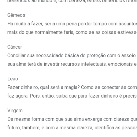
benefícios ao mundo e, com certeza, esses benefícios retor
Gêmeos
Há muito a fazer, seria uma pena perder tempo com assuntos 
mais do que normalmente faria, como se as coisas estivess
Câncer
Conciliar sua necessidade básica de proteção com o anseio d
sua alma terá de investir recursos intelectuais, emocionais e
Leão
Fazer dinheiro, qual será a magia? Como se conectar às corr
faz agora. Pois, então, saiba que para fazer dinheiro é preciso
Virgem
Da mesma forma com que sua alma enxerga com clareza que
futuro, também, e com a mesma clareza, identifica as pesso