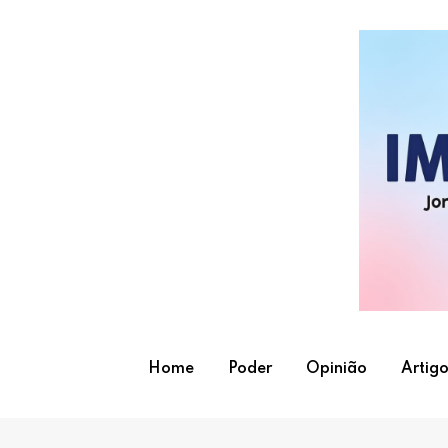
Skip
to
content
Home
Poder
Opinião
Artigo