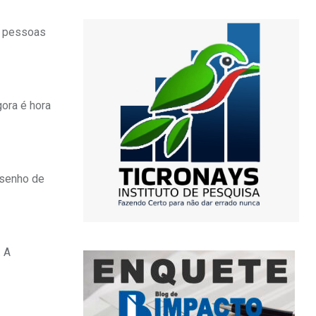
m pessoas
ora é hora
esenho de
. A