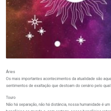
Áries
Os mais importantes acontecimentos da atualidade são aqu
sentimentos de exaltação que destoam do cenário pelo qual 
Touro
Não há separação, não há distância, nossa humanidade é um