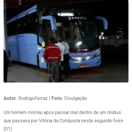
Autor
: RodrigoFerraz |
Foto:
Divulgação
Um homem morreu após passar mal dentro de um ônibus
que passava por Vitória da Conquista nesta segunda-feira
(01).