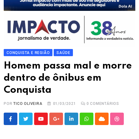
CONQUISTA E REGIÃO
SAÚDE
Homem passa mal e morre
dentro de ônibus em
Conquista
POR
TICO OLIVEIRA
01/03/2021
0
COMENTÁRIOS
Youtube
Google+
LinkedIn
Whatsapp
Cloud
StumbleU