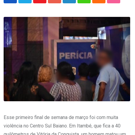
Youtube
Google+
LinkedIn
Whatsapp
Cloud
StumbleU
Esse primeiro final de semana de março foi com muita
violência no Centro Sul Baiano. Em Itambé, que fica a 40
quilômetros de Vitória da Conquista, um homem matou um