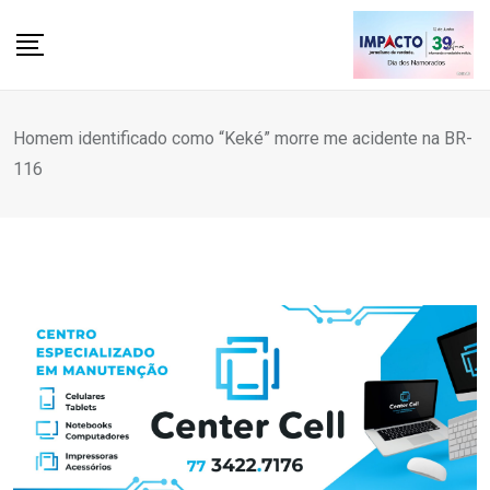
Skip
to
content
Homem identificado como “Keké” morre me acidente na BR-
116