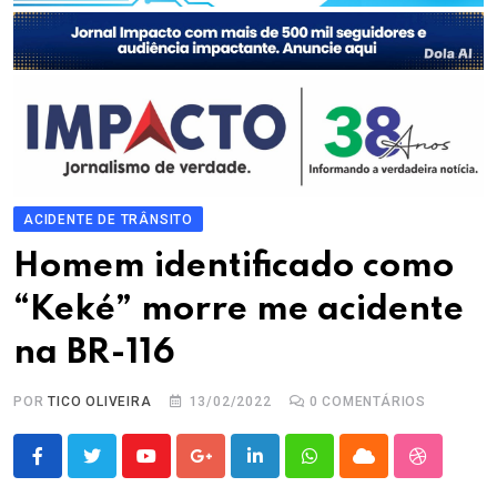
ACIDENTE DE TRÂNSITO
Homem identificado como
“Keké” morre me acidente
na BR-116
POR
TICO OLIVEIRA
13/02/2022
0
COMENTÁRIOS
Youtube
Google+
LinkedIn
Whatsapp
Cloud
StumbleU