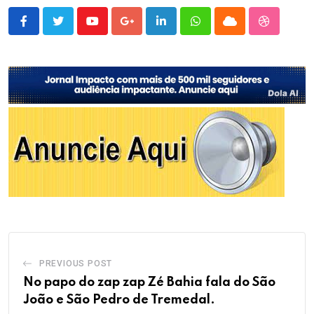
Youtube
Google+
LinkedIn
Whatsapp
Cloud
StumbleU
PREVIOUS POST
No papo do zap zap Zé Bahia fala do São
João e São Pedro de Tremedal.