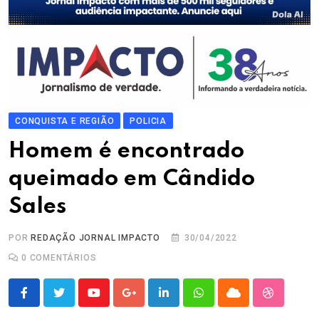
CONQUISTA E REGIÃO
POLICIA
Homem é encontrado
queimado em Cândido
Sales
POR
REDAÇÃO JORNAL IMPACTO
30/04/2022
0
COMENTÁRIOS
Youtube
Google+
LinkedIn
Whatsapp
Cloud
StumbleU