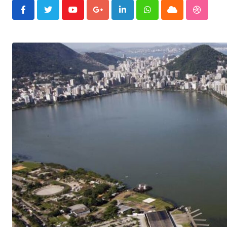
Youtube
Google+
LinkedIn
Whatsapp
Cloud
Stumble