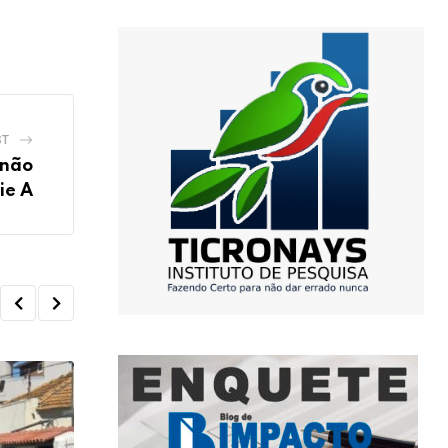
ST
 não
ie A