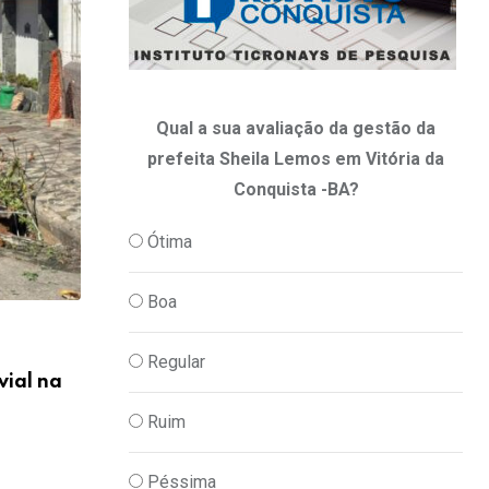
Qual a sua avaliação da gestão da
prefeita Sheila Lemos em Vitória da
Conquista -BA?
Ótima
Boa
,
CULTURA
DIA A DIA
Horóscopo 2026: confira a previsão de h
Regular
vial na
06/08/2026
Ruim
Péssima