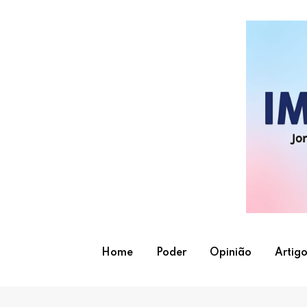
Skip
to
content
Home
Poder
Opinião
Artigo