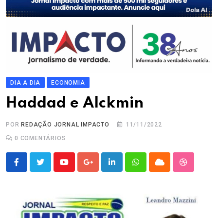
DIA A DIA
ECONOMIA
Haddad e Alckmin
POR
REDAÇÃO JORNAL IMPACTO
11/11/2022
0
COMENTÁRIOS
Youtube
Google+
LinkedIn
Whatsapp
Cloud
StumbleU