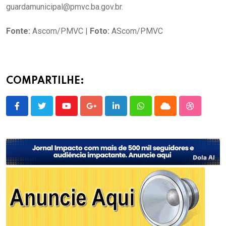
guardamunicipal@pmvc.ba.gov.br
.
Fonte:
Ascom/PMVC |
Foto:
AScom/PMVC
COMPARTILHE:
Youtube
Google+
LinkedIn
Whatsapp
Cloud
StumbleU