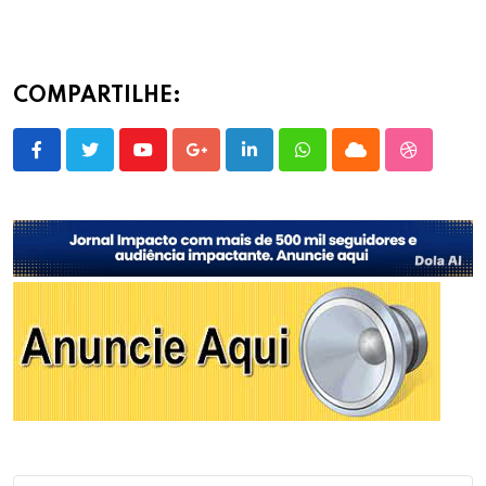
COMPARTILHE:
Youtube
Google+
LinkedIn
Whatsapp
Cloud
StumbleU