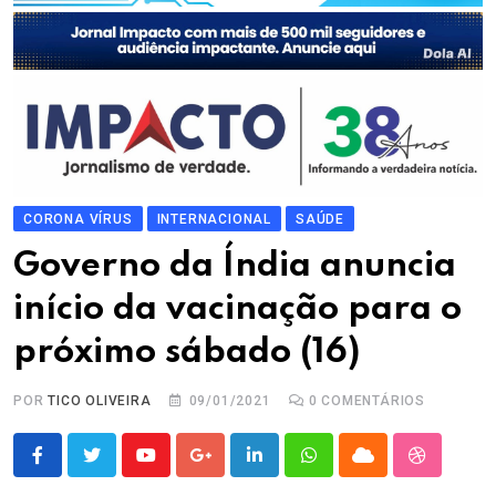
CORONA VÍRUS
INTERNACIONAL
SAÚDE
Governo da Índia anuncia
início da vacinação para o
próximo sábado (16)
POR
TICO OLIVEIRA
09/01/2021
0
COMENTÁRIOS
Youtube
Google+
LinkedIn
Whatsapp
Cloud
StumbleU