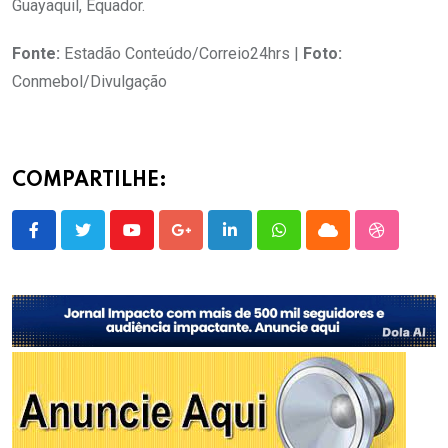
Guayaquil, Equador.
Fonte:
Estadão Conteúdo/Correio24hrs |
Foto:
Conmebol/Divulgação
COMPARTILHE:
Youtube
Google+
LinkedIn
Whatsapp
Cloud
StumbleU