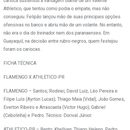
carioca sustentou a vantagem diante de um valente
Athletico, que tentou como podia o empate, mas não
conseguiu. Felipão lançou mão de suas principais opções
ofensivas no banco e abriu mão de um volante. No entanto,
não era o dia do treinador nem dos paranaenses. Em
Guayaquil, na decisão entre rubro-negros, quem festejou
foram os cariocas.
FICHA TÉCNICA
FLAMENGO X ATHLETICO-PR
FLAMENGO – Santos; Rodinei, David Luiz, Léo Pereira e
Filipe Luís (Ayrton Lucas); Thiago Maia (Vidal), João Gomes,
Everton Ribeiro e Arrascaeta (Victor Hugo); Gabriel
(Cebolinha) e Pedro. Técnico: Dorival Júnior.
ATHLETICO-PR – Bento; Khellven, Thiago Heleno, Pedro