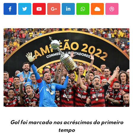
Youtube
Google+
LinkedIn
Whatsapp
Cloud
StumbleU
Gol foi marcado nos acréscimos do primeiro
tempo