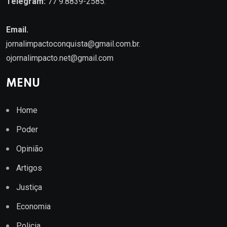
Telegram:
77 9.8839-2585.
Email.
jornalimpactoconquista@gmail.com.br
.
ojornalimpacto.net@gmail.com
MENU
Home
Poder
Opinião
Artigos
Justiça
Economia
Policia