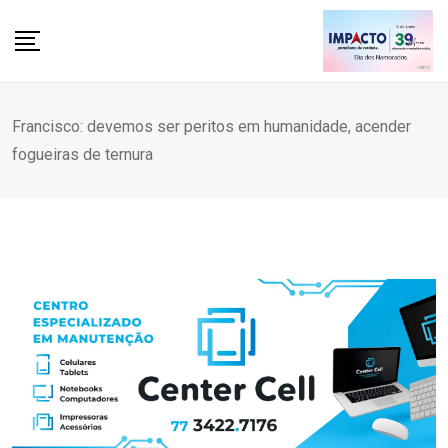
Skip
to
content
Francisco: devemos ser peritos em humanidade, acender
fogueiras de ternura