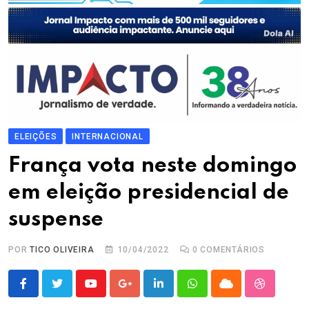
ELEIÇÕES
INTERNACIONAL
França vota neste domingo
em eleição presidencial de
suspense
POR
TICO OLIVEIRA
10/04/2022
0
COMENTÁRIOS
Youtube
Google+
LinkedIn
Whatsapp
Cloud
StumbleU