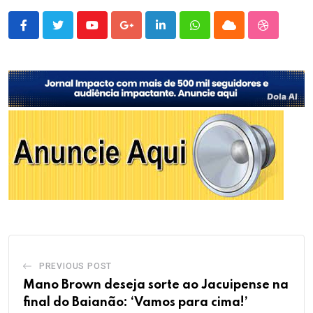
Youtube
Google+
LinkedIn
Whatsapp
Cloud
StumbleU
PREVIOUS POST
Mano Brown deseja sorte ao Jacuipense na
final do Baianão: ‘Vamos para cima!’