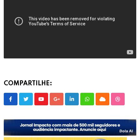
COMPARTILHE:
Youtube
Google+
LinkedIn
Whatsapp
Cloud
StumbleU