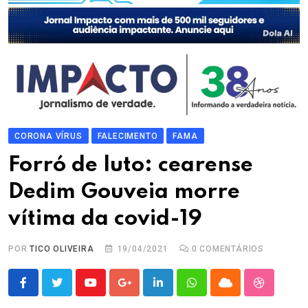
CORONA VÍRUS
FALECIMENTO
FAMA
Forró de luto: cearense
Dedim Gouveia morre
vítima da covid-19
POR
TICO OLIVEIRA
19/04/2021
0
COMENTÁRIOS
Youtube
Google+
LinkedIn
Whatsapp
Cloud
StumbleU