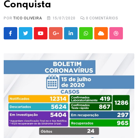
Conquista
POR
TICO OLIVEIRA
15/07/2020
0
COMENTÁRIOS
Youtube
Google+
LinkedIn
Whatsapp
Cloud
StumbleU