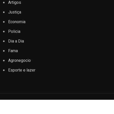
Artigos
Justiça
Economia
Policia
Dia a Dia
Fama
Agronegocio
Esporte e lazer
Copyright © 2022 Jornal Impacto Conquista. Todos os
direitos reservados