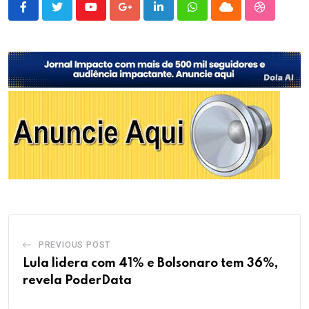
Youtube
Google+
LinkedIn
Whatsapp
Cloud
StumbleU
PREVIOUS POST
Lula lidera com 41% e Bolsonaro tem 36%,
revela PoderData