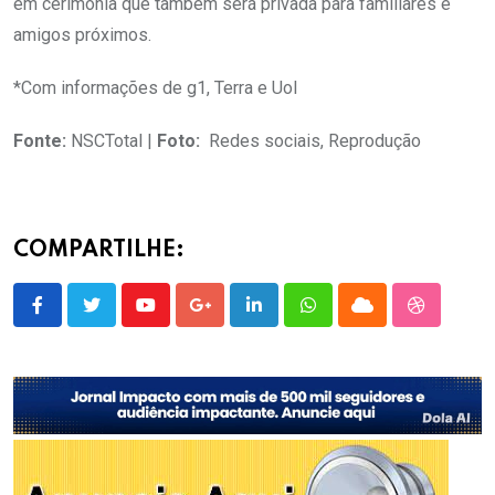
em cerimônia que também será privada para familiares e
amigos próximos.
*Com informações de g1, Terra e Uol
Fonte:
NSCTotal |
Foto:
Redes sociais, Reprodução
COMPARTILHE:
Youtube
Google+
LinkedIn
Whatsapp
Cloud
StumbleU