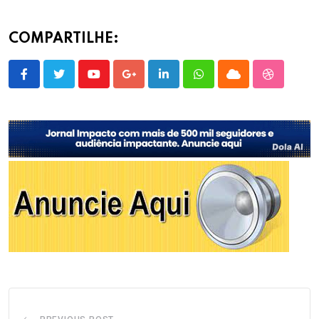
COMPARTILHE:
Youtube
Google+
LinkedIn
Whatsapp
Cloud
StumbleU