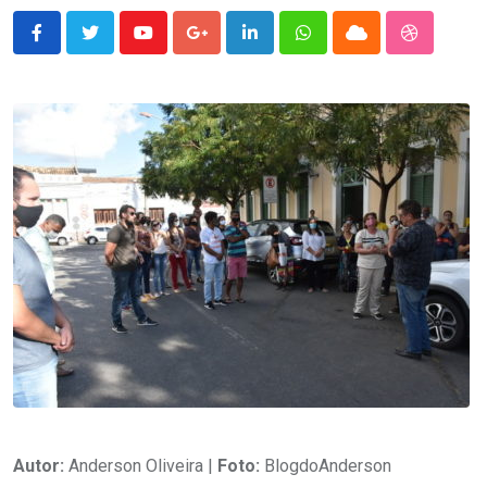
Youtube
Google+
LinkedIn
Whatsapp
Cloud
StumbleU
Autor:
Anderson Oliveira |
Foto:
BlogdoAnderson