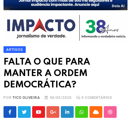
ARTIGOS
FALTA O QUE PARA
MANTER A ORDEM
DEMOCRÁTICA?
POR
TICO OLIVEIRA
04/05/2020
0
COMENTÁRIOS
Youtube
Google+
LinkedIn
Whatsapp
Cloud
StumbleU