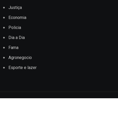
Justiça
Economia
Policia
Dia a Dia
Fama
Agronegocio
Esporte e lazer
Copyright © 2022 Jornal Impacto Conquista. Todos os
direitos reservados