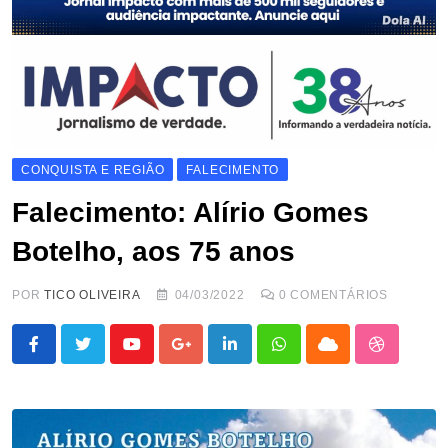
CONQUISTA E REGIÃO
FALECIMENTO
Falecimento: Alírio Gomes
Botelho, aos 75 anos
POR
TICO OLIVEIRA
04/03/2022
0
COMENTÁRIOS
Youtube
Google+
LinkedIn
Whatsapp
Cloud
StumbleU