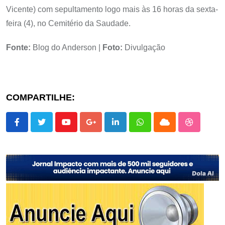
Vicente) com sepultamento logo mais às 16 horas da sexta-
feira (4), no Cemitério da Saudade.
Fonte:
Blog do Anderson |
Foto:
Divulgação
COMPARTILHE:
Youtube
Google+
LinkedIn
Whatsapp
Cloud
StumbleU