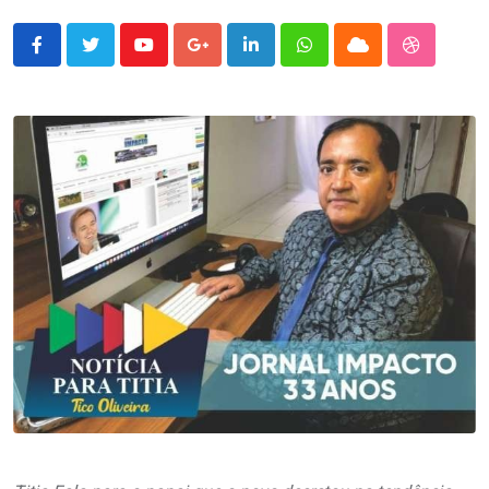
Youtube
Google+
LinkedIn
Whatsapp
Cloud
StumbleU