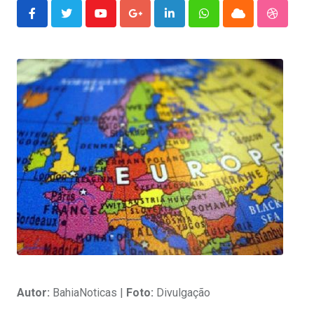
Youtube
Google+
LinkedIn
Whatsapp
Cloud
Stumble
Autor:
BahiaNoticas |
Foto:
Divulgação