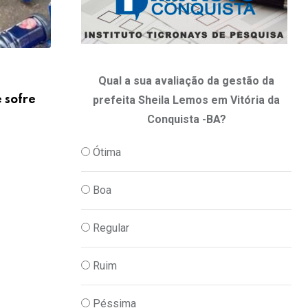
Putin diz que acredita que guerra na U
10/05/2026
Qual a sua avaliação da gestão da
e sofre
prefeita Sheila Lemos em Vitória da
Conquista -BA?
Ótima
Boa
Regular
Ruim
Péssima