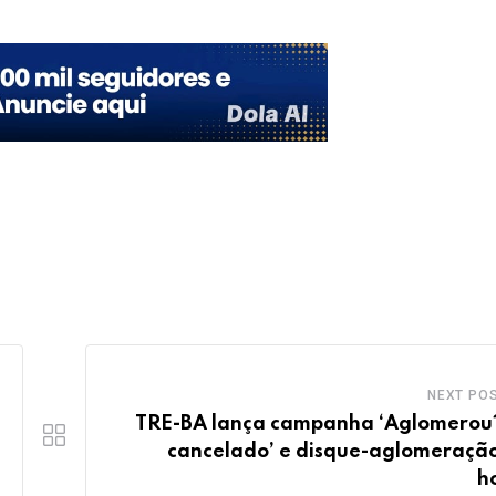
NEXT PO
TRE-BA lança campanha ‘Aglomerou
cancelado’ e disque-aglomeraçã
h