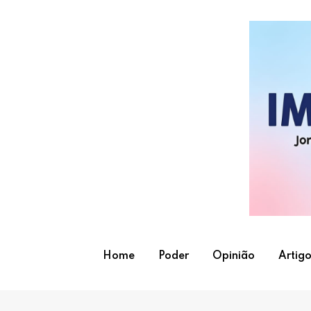
Skip
to
content
Home
Poder
Opinião
Artigo