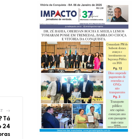
ST
? Tá
o 24
oras