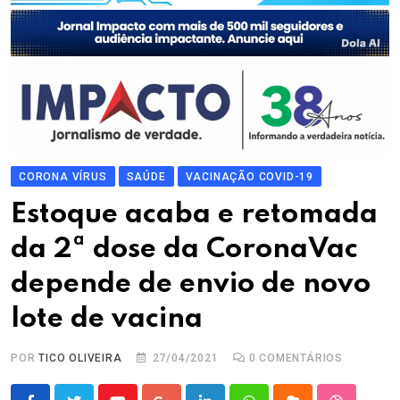
CORONA VÍRUS
SAÚDE
VACINAÇÃO COVID-19
Estoque acaba e retomada
da 2ª dose da CoronaVac
depende de envio de novo
lote de vacina
POR
TICO OLIVEIRA
27/04/2021
0
COMENTÁRIOS