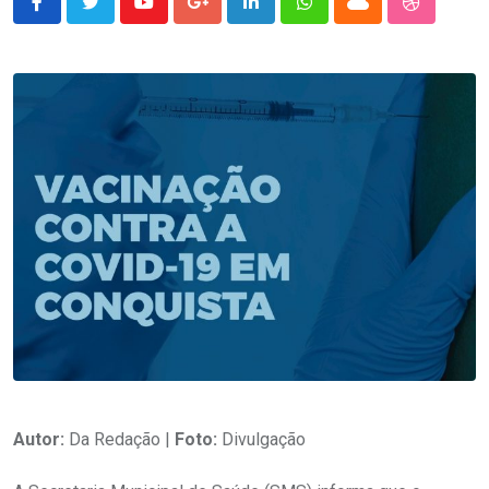
Youtube
Google+
LinkedIn
Whatsapp
Cloud
StumbleU
Autor:
Da Redação |
Foto:
Divulgação