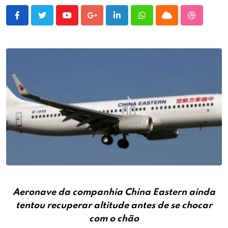
Youtube
Google+
LinkedIn
Whatsapp
Cloud
StumbleU
Aeronave da companhia China Eastern ainda
tentou recuperar altitude antes de se chocar
com o chão