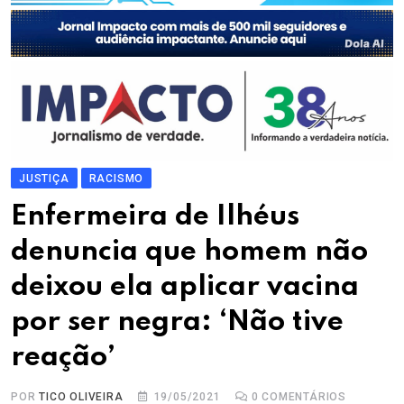
JUSTIÇA
RACISMO
Enfermeira de Ilhéus
denuncia que homem não
deixou ela aplicar vacina
por ser negra: ‘Não tive
reação’
POR
TICO OLIVEIRA
19/05/2021
0
COMENTÁRIOS