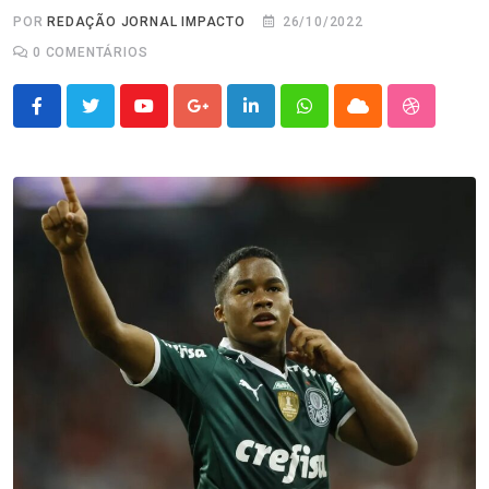
POR
REDAÇÃO JORNAL IMPACTO
26/10/2022
0
COMENTÁRIOS
Youtube
Google+
LinkedIn
Whatsapp
Cloud
StumbleU