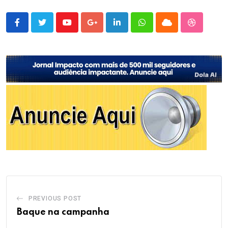
Youtube
Google+
LinkedIn
Whatsapp
Cloud
StumbleU
PREVIOUS POST
Baque na campanha