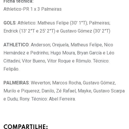
Ficha técnica:
Athletico-PR 1 x 3 Palmeiras
GOLS
: Athletico: Matheus Felipe (30′ 1°T); Palmeiras;
Endrick (13′ 2°T e 25′ 2°T) e Gustavo Gómez (30′ 2°T)
ATHLETICO
: Anderson; Orejuela, Matheus Felipe, Nico
Hernández e Pedrinho; Hugo Moura, Bryan García e Léo
Cittadini; Vitor Bueno, Vitor Roque e Rômulo. Técnico:
Felipão.
PALMEIRAS
: Weverton; Marcos Rocha, Gustavo Gómez,
Murilo e Piquerez; Danilo, Zé Rafael, Mayke, Gustavo Scarpa
e Dudu; Rony. Técnico: Abel Ferreira.
COMPARTILHE: