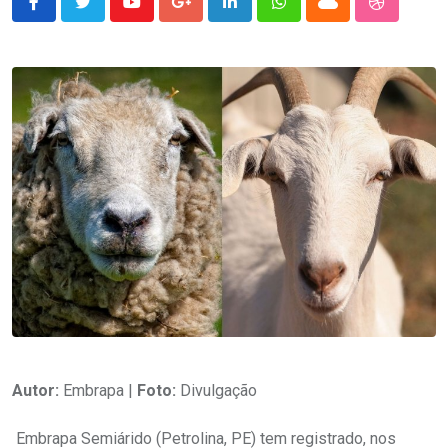
Youtube
Google+
LinkedIn
Whatsapp
Cloud
StumbleU
Autor:
Embrapa |
Foto:
Divulgação
Embrapa Semiárido (Petrolina, PE) tem registrado, nos