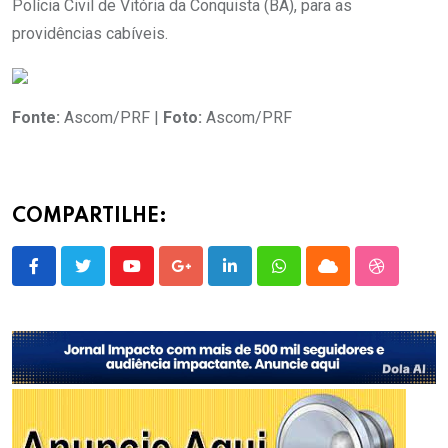
Polícia Civil de Vitória da Conquista (BA), para as
providências cabíveis.
Fonte:
Ascom/PRF |
Foto:
Ascom/PRF
COMPARTILHE:
Youtube
Google+
LinkedIn
Whatsapp
Cloud
StumbleU