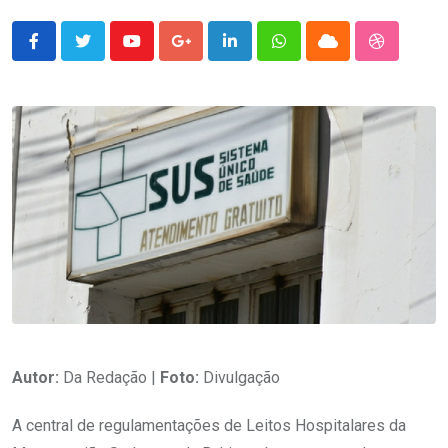
Youtube
Google+
LinkedIn
Whatsapp
Cloud
StumbleU
Autor:
Da Redação |
Foto:
Divulgação
A central de regulamentações de Leitos Hospitalares da