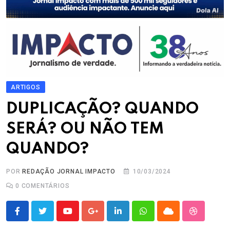
ARTIGOS
DUPLICAÇÃO? QUANDO
SERÁ? OU NÃO TEM
QUANDO?
POR
REDAÇÃO JORNAL IMPACTO
10/03/2024
0
COMENTÁRIOS
Youtube
Google+
LinkedIn
Whatsapp
Cloud
StumbleU