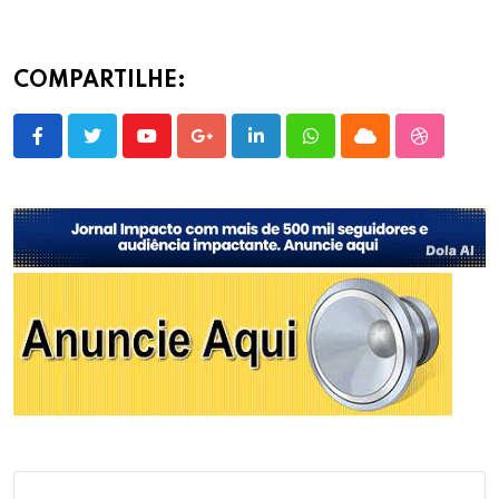
COMPARTILHE:
Youtube
Google+
LinkedIn
Whatsapp
Cloud
StumbleU